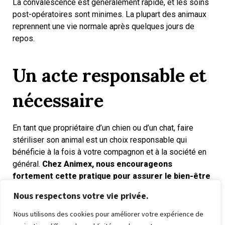
La convalescence est généralement rapide, et les soins
post-opératoires sont minimes. La plupart des animaux
reprennent une vie normale après quelques jours de
repos.
Un acte responsable et
nécessaire
En tant que propriétaire d’un chien ou d’un chat, faire
stériliser son animal est un choix responsable qui
bénéficie à la fois à votre compagnon et à la société en
général.
Chez Animex, nous encourageons
fortement cette pratique pour assurer le bien-être
des animaux et préserver l’équilibre de notre
Nous respectons votre vie privée.
environnement urbain.
Nous utilisons des cookies pour améliorer votre expérience de
Si vous souhaitez obtenir plus d’informations, n’hésitez